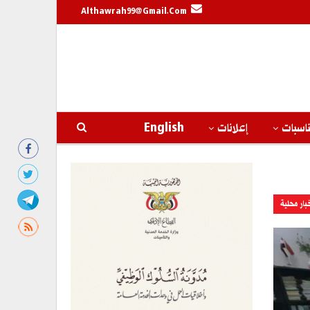
Althawrah99@gmail.com
اسبات
إعلانات
English
بار محلية