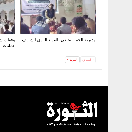
مديرية الجبين تحتفي بالمولد النبوي الشريف
وقفات شع
عمليات ا
السابق
المزيد