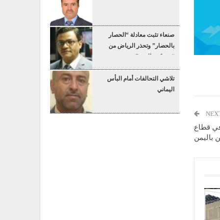
صنعاء تثبت معادلة “الحصار
بالحصار” وتحذر الرياض من
“عسكرة البحر”
تلاشي التحالفات أمام البأس
اليماني
NEX
 في قطاع
ن باليمن