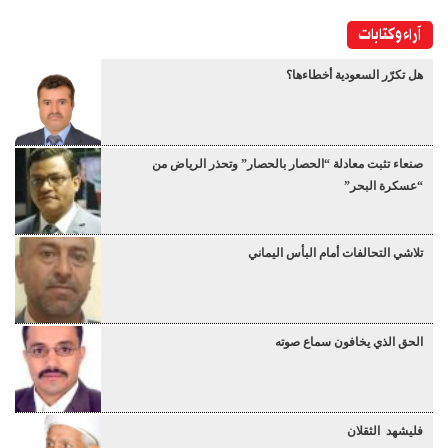
آراء وكتابات
هل تكرّر السعودية أخطاءها؟
صنعاء تثبت معادلة “الحصار بالحصار” وتحذر الرياض من
“عسكرة البحر”
تلاشي التحالفات أمام البأس اليماني
الحق الذي يخافون سماع صوته
فليشهد الثقلان