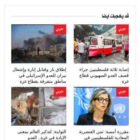
قد يعجبك ايضا
-عربي
-عربي
إصابة ثلاثة فلسطينيين جراء
إطلاق نار وقنابل إنارة وإشعال
قصف العدو الصهيوني قطاع
نيران للعدو الإسرائيلي في
غزة
مناطق متفرقة بقطاع غزة
-عربي
-عربي
مقررة أممية: ثمن العنصرية
الثوابتة: لتذكير العالم بمعنى
المعادية للفلسطينيين في
الإبادة في غزة.. العدو