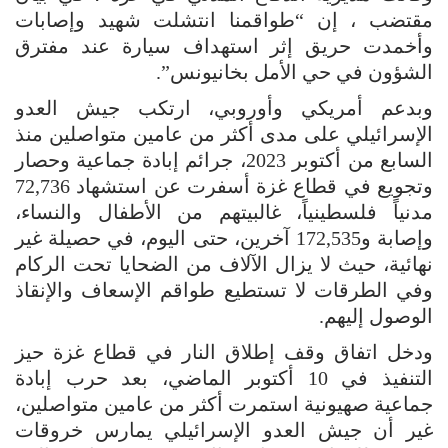
مقتضب ، إن “طواقمنا انتشلت شهيد وإصابات
وأخمدت حريق إثر استهداف سيارة عند مفترق
الشؤون في حي الأمل بخانيونس”.
وبدعم أمريكي وأوروبي، ارتكب جيش العدو
الإسرائيلي على مدى أكثر من عامين متواصلين منذ
السابع من أكتوبر 2023، جرائم إبادة جماعية وحصار
وتجويع في قطاع غزة أسفرت عن استشهاد 72,736
مدنياً فلسطينياً، غالبيتهم من الأطفال والنساء،
وإصابة و172,535 آخرين، حتى اليوم، في حصيلة غير
نهائية، حيث لا يزال الآلاف من الضحايا تحت الركام
وفي الطرقات لا تستطيع طواقم الإسعاف والإنقاذ
الوصول إليهم.
ودخل اتفاق وقف إطلاق النار في قطاع غزة حيز
التنفيذ في 10 أكتوبر الماضي، بعد حرب إبادة
جماعية صهيونية استمرت أكثر من عامين متواصلين،
غير أن جيش العدو الإسرائيلي يمارس خروقات