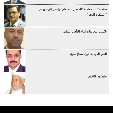
صنعاء تثبت معادلة “الحصار بالحصار” وتحذر الرياض من
“عسكرة البحر”
تلاشي التحالفات أمام البأس اليماني
الحق الذي يخافون سماع صوته
فليشهد الثقلان