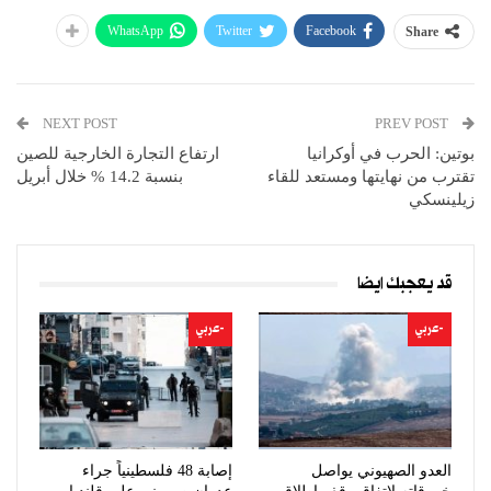
WhatsApp
Twitter
Facebook
Share
NEXT POST
PREV POST
بوتين: الحرب في أوكرانيا
ارتفاع التجارة الخارجية للصين
تقترب من نهايتها ومستعد للقاء
بنسبة 14.2 % خلال أبريل
زيلينسكي
قد يعجبك ايضا
-عربي
-عربي
العدو الصهيوني يواصل
إصابة 48 فلسطينياً جراء