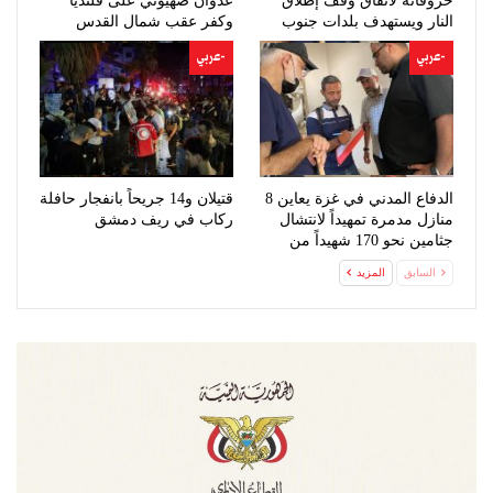
خروقاته لاتفاق وقف إطلاق
عدوان صهيوني على قلنديا
النار ويستهدف بلدات جنوب
وكفر عقب شمال القدس
لبنان
-عربي
-عربي
الدفاع المدني في غزة يعاين 8
قتيلان و14 جريحاً بانفجار حافلة
منازل مدمرة تمهيداً لانتشال
ركاب في ريف دمشق
جثامين نحو 170 شهيداً من
تحت…
السابق
المزيد