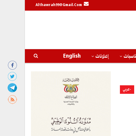
Althawrah99@gmail.com
اسبات
إعلانات
English
-عربي