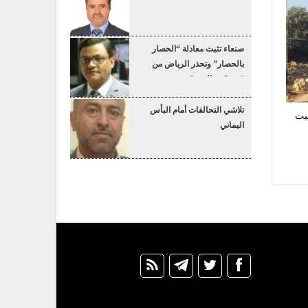
صنعاء تثبت معادلة “الحصار
بالحصار” وتحذر الرياض من
“عسكرة البحر”
تلاشي التحالفات أمام البأس
يت
اليماني