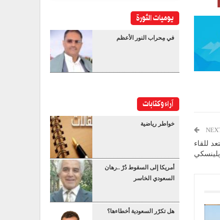
يوميات الثورة
في مِحراب النور الأعظم
آراء وكتابات
خواطر رياضية
NEX
عد للقاء
يلينسكي
أمريكا إلى السقوط دُرْ ..رهان
السعودي الخاسر
هل تكرّر السعودية أخطاءها؟