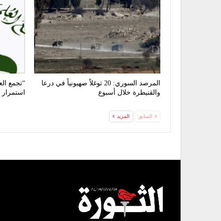
المرصد السوري: 20 توغلاً صهيونياً في درعا
“تجمع الع
والقنيطرة خلال أسبوع
استمرار ت
السابق
المزيد