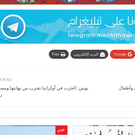
Google+
البريد الإلكتروني
Print
T POST
م صحفي وأطفال
بوتين: الحرب في أوكرانيا تقترب من نهايتها ومست
ز
-عربي