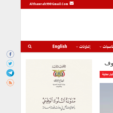
Althawrah99@gmail.com
اسبات
إعلانات
English
وف
بار محلية