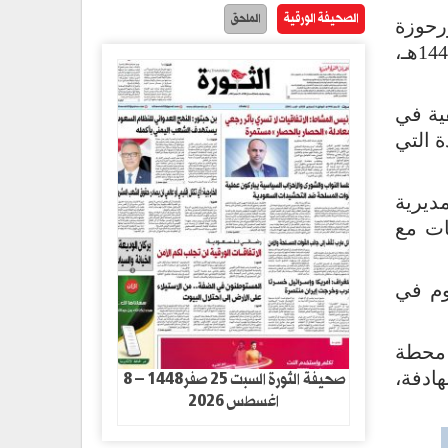
الصحيفة الورقية
الملحق
رحوزة
والمطمة والزاهر والحزم ضمن البرامج التعليمية في إطار أنشطة وبرامج الدورات الصيفية للعام 1447هـ،
ية في
ة التي
ديرية
ات مع
وم في
 محطة
صحيفة الثورة السبت 25 صفر1448 – 8
ادفة،
اغسطس 2026