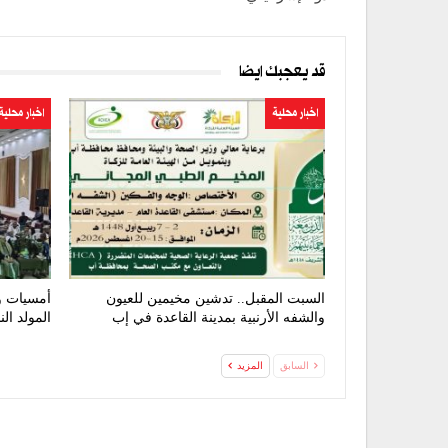
قد يعجبك ايضا
اخبار محلية
اخبار محلية
السبت المقبل.. تدشين مخيمين للعيون
أمسيات و
والشفه الأرنبية بمدينة القاعدة في إب
المولد ال
السابق
المزيد