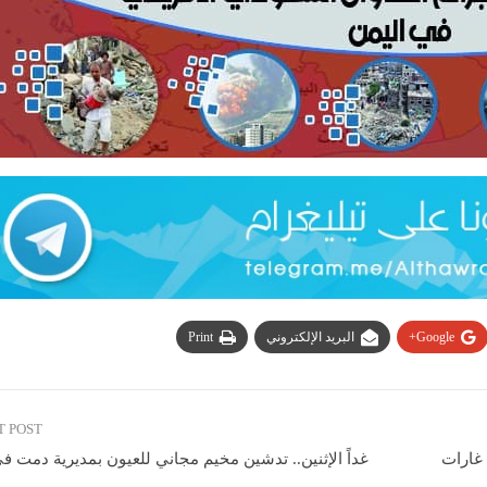
Google+
البريد الإلكتروني
Print
T POST
بة 13 آخرين جراء غارات
غداً الإثنين.. تدشين مخيم مجاني للعيون بمديرية دمت ف