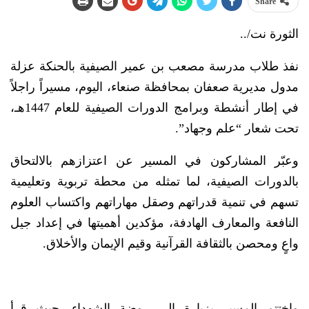
Share
الثورة نت/..
نفذ طلاب مدرسة مصعب بن عمير الصيفية بالحنكة عزلة
مدول مديرية صعفان بمحافظة صنعاء، اليوم، مسيراً راجلاً
في إطار أنشطة وبرامج الدورات الصيفية للعام 1447هـ،
تحت شعار “علم وجهاد”.
وعبّر المشاركون في المسير عن اعتزازهم بالالتحاق
بالدورات الصيفية، لما تمثله من محطة تربوية وتعليمية
تسهم في تنمية قدراتهم وصقل مهاراتهم واكتساب العلوم
النافعة والمعارف الهادفة، مؤكدين أهميتها في إعداد جيل
واعٍ ومحصن بالثقافة القرآنية وقيم الإيمان والأخلاق.
واختتم المسير بزيارة إلى روضة الشهداء، حيث قرأ