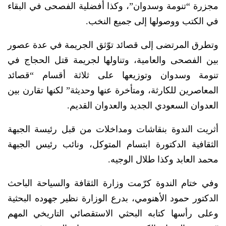
مجزرة “تنومة وسدوان”، وكذا أفضلية الفصحى في البقاء
في الكتب ووصولها إلى جميع النخب.
وتطرق المرتضى إلى قصائد توّثق الجريمة في عدة عصور
بين الفصحى والعامية، وتناولها لجريمة قتل الحجاج في
تنومة وسدوان وتوزيعها على ثلاثة أقسام “قصائد
المعاصرين للكارثة، ومتأخرة عنها وحديثة” لكنها تقارن بين
العدوان السعودي الجديد والعدوان القديم.
أثريت الندوة بنقاشات ومداخلات من قبل رئيسة الجبهة
الثقافية الدكتورة ابتسام المتوكل، ونائب رئيس الجبهة
محمد العابد وكذا طلال الوجيه.
وفي ختام الندوة كرّمت وزارة الثقافة والسياحة الباحث
الدكتور حمود الأهنومي، بدرع الوزارة نظير جهوده البحثية
وعلى رأسها كتابه البحثي الاستقصائي التاريخي المهم