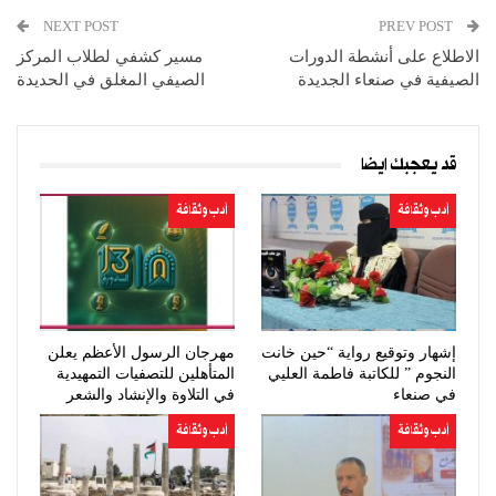
NEXT POST
PREV POST
الاطلاع على أنشطة الدورات
مسير كشفي لطلاب المركز
الصيفية في صنعاء الجديدة
الصيفي المغلق في الحديدة
قد يعجبك ايضا
أدب وثقافة
أدب وثقافة
إشهار وتوقيع رواية “حين خانت
مهرجان الرسول الأعظم يعلن
النجوم ” للكاتبة فاطمة العليي
المتأهلين للتصفيات التمهيدية
في صنعاء
في التلاوة والإنشاد والشعر
أدب وثقافة
أدب وثقافة