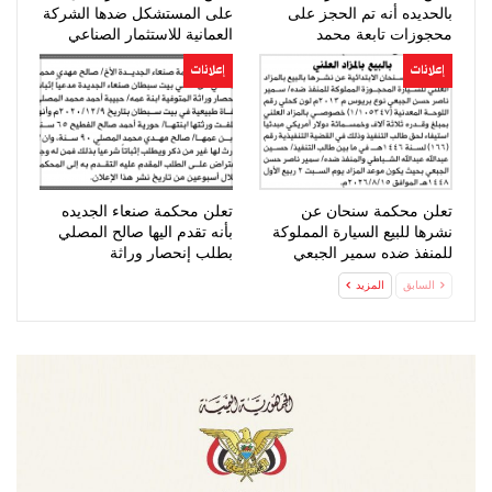
بالحديده أنه تم الحجز على
على المستشكل ضدها الشركة
محجوزات تابعة محمد
العمانية للاستثمار الصناعي
المحرقي
الحضور…
إعلانات
إعلانات
تعلن محكمة سنحان عن
تعلن محكمة صنعاء الجديده
نشرها للبيع السيارة المملوكة
بأنه تقدم اليها صالح المصلي
للمنفذ ضده سمير الجبعي
بطلب إنحصار وراثة
السابق
المزيد