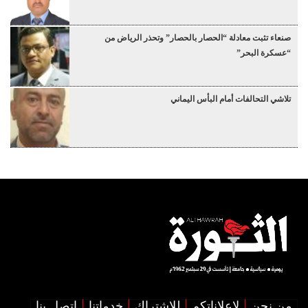
صنعاء تثبت معادلة “الحصار بالحصار” وتحذر الرياض من
“عسكرة البحر”
تلاشي التحالفات أمام البأس اليماني
من نحن
لإعلاناتكم
للإشتراك
خدماتنا
اتصل بنا