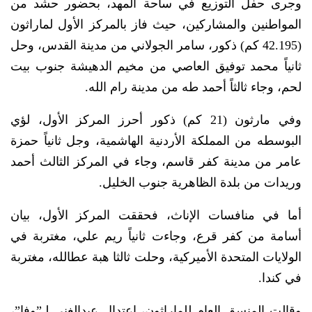
وجرى حفل التوزيع في ساحة المهد، بحضور حشد من
المواطنين والمشاركين، حيث فاز بالمركز الأول لماراثون
(42.195 كم) ذكور، سامر الجولاني من مدينة القدس، وحل
ثانياً محمد توفيق العاصي من مخيم الدهيشة جنوب بيت
لحم، وجاء ثالثاً أحمد طه من مدينة رام الله.
وفي مارثون (21 كم) ذكور أحرز المركز الأول، لؤي
البوسطه من المملكة الأردنية الهاشمية، وجل ثانياً حمزة
عامر من مدينة كفر قاسم، وجاء في المركز الثالث أحمد
وريدات من بلدة الظاهرية جنوب الخليل.
أما في منافسات الإناث، فحققت المركز الأول، بيان
أسامة من كفر قرع، وجاءت ثانياً ريم علي، مغتربة في
الولايات المتحدة الأميركية، وحلت ثالثا هبة عطالله، مغتربة
في كندا.
وقالت المنسق العام للماراثون، اعتدال عبدالغني لـ”وفا”،