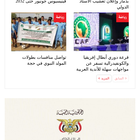
بذمار وإعلان تعشيب الاستاد
فينيسيوس جونيور حتى 2032
الدولي
رياضة
رياضة
قرعة دوري أبطال إفريقيا
تواصل منافسات بطولات
والكونفيدرالية تسفر عن
المولد النبوي في حجة
مواجهات سهلة للأندية العربية
السابق
المزيد