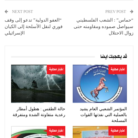
NEXT POST
PREV POST
“حماس” : الشعب الفلسطيني
“العفو الدولية” تدعو إلى وقف
سيواصل صموده ومقاومته حتى
فوري لنقل الأسلحة إلى الكيان
زوال الاحتلال
الإسرائيلي
قد يعجبك ايضا
اخبار محلية
اخبار محلية
المؤتمر الشعبي العام يشيد
حالة الطقس : هطول أمطار
بالعملية التي نفذتها القوات
رعدية متفاوتة الشدة ومتفرقة
المسلحة
اخبار محلية
اخبار محلية