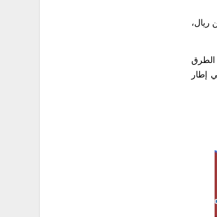
 ملايين ريال،
سور خلال العام 2025م في إبقاء الطرق
ي إطار