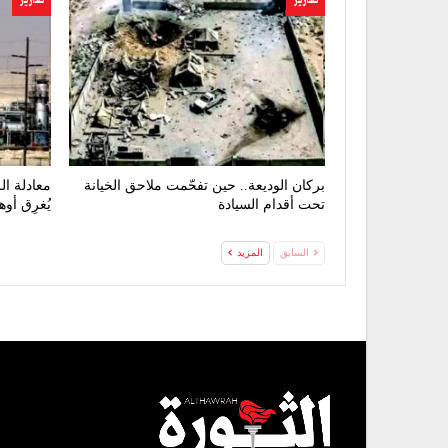
تقارير
تقارير
بركان الوديعة.. حين تفحّمت ملاحق الخيانة
معادلة ال
تحت أقدام السيادة
يُغرِق أو
السابق
المزيد