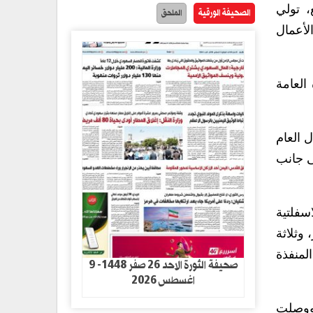
، تولي
الصحيفة الورقية
الملحق
لأعمال
العامة
 العام
ة 97 ألفا و206 مترا مربعا، إلى جانب
الطبقات الاسفلتية
جريدر، وثلاثة
طة الاسفلتية المنفذة
صحيفة الثورة الاحد 26 صفر 1448- 9
اغسطس 2026
احة 13 ألفا و208 أمتار مربعة، ووصلت