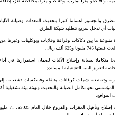
للطرق والجسور اهتماما كبيرا بتحديث المعدات وصيانة الآليا
تطلبات أي تدخل سريع تتطلبه شبكة الطرق.
 خلال العام الماضي من شراء 52 معدة متنوعة ما بين دكاكات وغرافة وقلابات وبوكلينات وغيرها 
 و625 ألف ريال.
ا متكاملا لصيانة وإصلاح الآليات لضمان استمرارها في أداء 
صة لتعزيز البنية التشغيلية المساندة.
رية وتصنيعية شملت كرفانات متنقلة وفينيكسات تشغيلية، إل
المؤسسي نحو تكامل الصيانة والتحديث وتهيئة بيئة تشغيلية أكث
 المواقع.