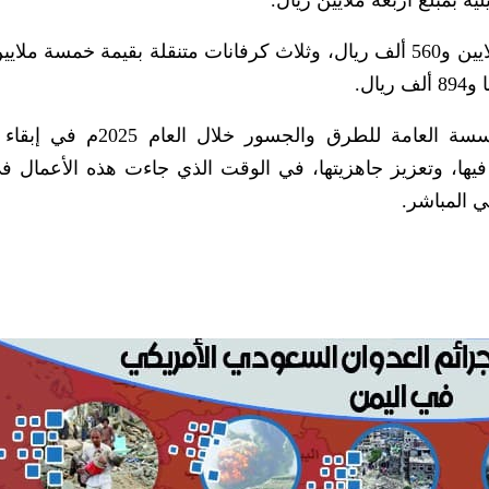
ية بمبلغ أربعة ملايين ريال.
فيما تم تصنيع أربع غرابيل مواد بتكلفة خمسة ملايين و560 ألف ريال، وثلاث كرفانات متنقلة بقيمة خمسة
ساهمت أعمال الصيانة المنفذة من قبل المؤسسة العامة للطرق والج
 فيها، وتعزيز جاهزيتها، في الوقت الذي جاءت هذه الأعمال ف
ي المباشر.