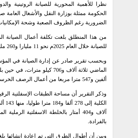
نظرا للأهمية المحورية للصيانة الروتينية وا
الحكومة ممثلة بوزارة النقل والأشغال العامة صي
الضرورية رغم الظروف الصعبة وشحة الإمكانيات 
من هذا المنطلق بلغت تكلفة أعمال الصيانة ال
للصيانة خلال العام 2025م نحو 11 مليارا و260 مليون ريال، بتمويل من صندوق صيانة الطرق.
وبحسب تقرير صادر عن إدارة الصيانة في المؤس
ألفين و547 مترا مربعا من أعمال الرصف الخرساني.
بالفرادة.