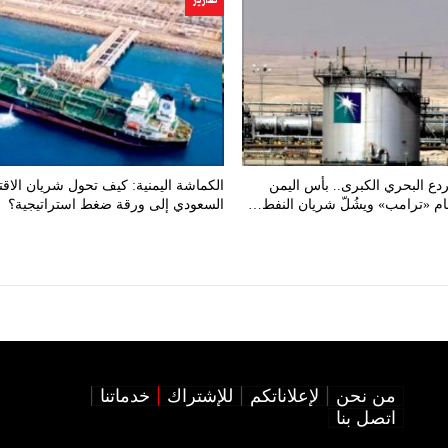
تقارير
ردع البحري الكبرى.. بأس اليمن
الكماشة اليمنية: كيف تحول شريان الاقت
هام «ترامب» ويشُلّ شريان النفط…
السعودي إلى ورقة ضغط استراتيجية؟
من نحن
لإعلاناتكم
للإشتراك
خدماتنا
اتصل بنا