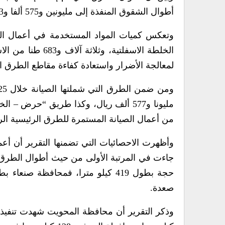
أطوال الشقوق المنفذة إلى مليونين و575 ألفا و523 مترا، في حين بلغت كمية تعبئة الأسفلت 11 ألفا و647 طنا.
الخلطة الاسفلتية
لمعالجة الأضرار واستعادة كفاءة مقاطع الطرق ا
من أعمال الصيانة المستمرة للطرق الرئيسية الر
صعدة.