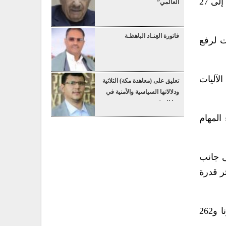
كيلو مترا بمحافظة الجوف و128 كيلو مترا في ريمة، و80 كيلو مترا بمأرب، و45 كيلو مترا بمحافظة تعز، إضافة إلى 27
العالمي”
فاتورة العِنـاد الباهظـة
ت لرفع
من الآليات
تعليق على (معاهدة مكة) الثلاثية
ودلالاتها السياسية والأمنية في
هذا التوقيت
المهام
ى جانب
ر قدرة
ووفقا للتقرير السنوي للصيانة، فقد بلغت تكلفة إصلاح وتأهيل المقرات والفروع خلال العام 2025م، 71 مليونا و262