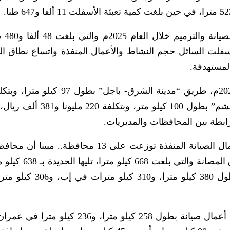
وتعكس كميات الم
، وثلاثة آلاف و683 طنا من الاسفلت السائل حجم النشاط والأعمال المنفذة واتساع نطاق
لمستهدفة.
مليونا و577 ألف ريال، وكذا طريق “حرض – الخشم” بطول 100 كيلو متر
ابطة بين المحافظات والمديريات.
وأظهرت الاحصائيات التي تضمنها التقرير أن أعمال الصيانة المنفذة توزعت على 13 محافظة
جاءت في المرتبة الأولى من حيث أطوال الطرق المصانة و
حجة بطول 419 كيلو مترا، فمحافظة صنعاء بطول 380 كيلو مترا