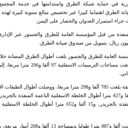
لدورية في حماية شبكة الطرق واستدامتها في خدمة المجتمع
انة الطرق اهتماما كبيرا عبر تخصيص مبالغ سنوية كبيرة لهذه ا
جراء استمرار العدوان والحصار على اليمن.
منفذة من قبل المؤسسة العامة للطرق والجسور عبر الإدارة 
سة العامة للطرق والجسور بلغت أطوال الطرق المصانة خلال
الماضي ثلاثة آلاف و706 كيلو مترات، في حين بلغت مساحات الترميمات الاسفلتي
وذكر التقرير أن مساحة الطبقات الإسفلتية الرقيقة بلغت 785 ألفا و298 مترا مربعا، ووصلت أطوال 
الكلية إلى 278 ألفا و184 مترا طوليا، منها 143 ألفا و427 مترا أطوال الخلطة الاسفلتية الناعمة المنفذة بال
آلاف و404 أمتار بالخلطة الاسفلتية الرملية المنفذة بالجريدر، و15 ألفا و652 مترا أطوال الخل
وبين أن أطوال الطرق التي تم إعادة إنشائها بلغت ألفا و887 مترا طوليا وبمس