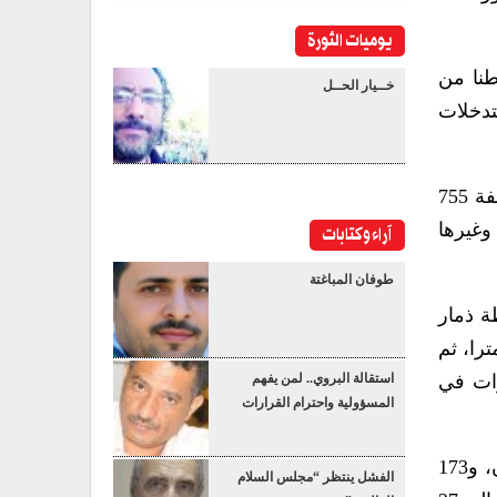
يوميات الثورة
واد المستخدمة في أعمال الصيانة والترميم خلال العام 2025م والتي بلغت 48 ألفا و480 طنا من
خــيار الحــل
 التدخلات
ومن ضمن الطرق التي شملتها الصيانة خلال 2025م، طريق “مدينة الشرق- باجل” بطول 97 كيلو مترا، وبتكلفة 755
، وبتكلفة 220 مليونا و381 ألف ريال، وغيرها
آراء وكتابات
طوفان المباغتة
.. مبينا أن محافظة ذمار
التي بلغت 668 كيلو مترا، تليها الحديدة بـ 638 كيلو مترا، ثم
، و310 كيلو مترات في إب، و306 كيلو مترات في
استقالة البروي.. لمن يفهم
المسؤولية واحترام القرارات
وذكر التقرير أن محافظة المحويت شهدت تنفيذ أعمال صيانة بطول 258 كيلو مترا، و236 كيلو مترا في عمران، و173
الفشل ينتظر “مجلس السلام