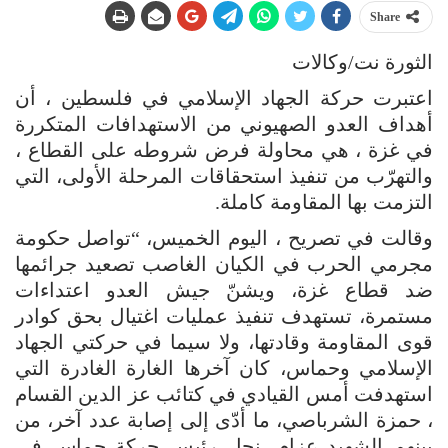
Share
الثورة نت/وكالات
اعتبرت حركة الجهاد الإسلامي في فلسطين ، أن
أهداف العدو الصهيوني من الاستهدافات المتكررة
في غزة ، هي محاولة فرض شروطه على القطاع ،
والتهرّب من تنفيذ استحقاقات المرحلة الأولى، التي
التزمت بها المقاومة كاملة.
وقالت في تصريح ، اليوم الخميس، “تواصل حكومة
مجرمي الحرب في الكيان الغاصب تصعيد جرائمها
ضد قطاع غزة، ويشنّ جيش العدو اعتداءات
مستمرة، تستهدف تنفيذ عمليات اغتيال بحق كوادر
قوى المقاومة وقادتها، ولا سيما في حركتي الجهاد
الإسلامي وحماس، كان آخرها الغارة الغادرة التي
استهدفت أمس القيادي في كتائب عز الدين القسام
، حمزة الشرباصي، ما أدّى إلى إصابة عدد آخر، من
بينهم الشهيد عزام، نجل رئيس حركة حماس في