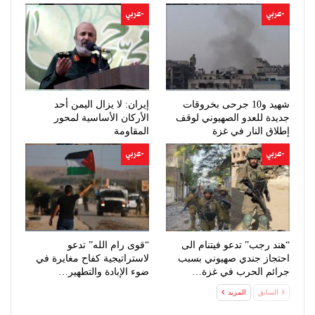
-عربي
-عربي
شهيد و10 جرحى بخروقات
إيران: لا يزال اليمن أحد
جديدة للعدو الصهيوني لوقف
الأركان الأساسية لمحور
إطلاق النار في غزة
المقاومة
-عربي
-عربي
“هند رجب” تدعو فيتنام الى
“قوى رام الله” تدعو
احتجاز جندي صهيوني بسبب
لاستراتيجية كفاح مغايرة في
جرائم الحرب في غزة…
ضوء الإبادة والتطهير…
السابق
المزيد