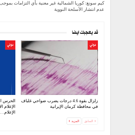
كيم سونغ: كوريا الشمالية غير معنية بأي التزامات بموجب
عدم انتشار الأسلحة النووية
قد يعجبك ايضا
دولي
دولي
زلزال بقوة 4.6 درجات يضرب ضواحي غلباف
الحرس ال
في محافظة كرمان الإيرانية
الإعلام ا
الإعلام…
السابق
المزيد