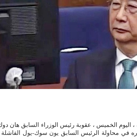
، اليوم الخميس ، عقوبة رئيس الوزراء السابق هان دوك
لى 15 عاما بسبب دوره في محاولة الرئيس السابق يون سوك-يول الفاش