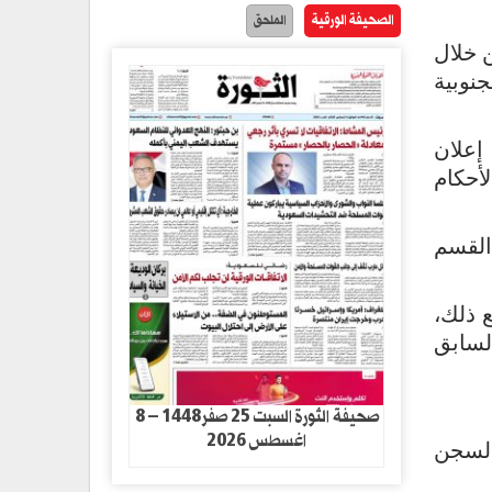
الصحيفة الورقية
الملحق
 خلال
 الكورية الجنوبية
إعلان
أحكام
 القسم
 ذلك،
لسابق
صحيفة الثورة السبت 25 صفر1448 – 8
اغسطس 2026
السجن