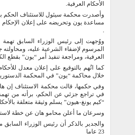
الأحكام العرفية.
وأصدرت محكمة سيئول للاستئناف الحكم بعد
.
ووُجهت إلى رئيس الوزراء السابق تهمة 
المرسوم لإضفاء الشرعية عليه، ومحاولته ج
العرفية، ومراجعة تنفيذ أمر “يون” بقطع الكه
كما اتُهم بالتوقيع على إعلان معدل للأحكا
خلال محاكمة “يون” في المحكمة الدستورية
وفي حكمها، قالت محكمة الاستئناف إن هان 
في تراجع جزئي عن الحكم، برأته من تهمة 
“كيم يونغ-هيون” يسلم وثيقة متعلقة بالأحكا
وسرعان ما أعلن محامو هان عن خطة لاستئن
والجدير بالذكر أن رئيس الوزراء السابق م
23 عاما