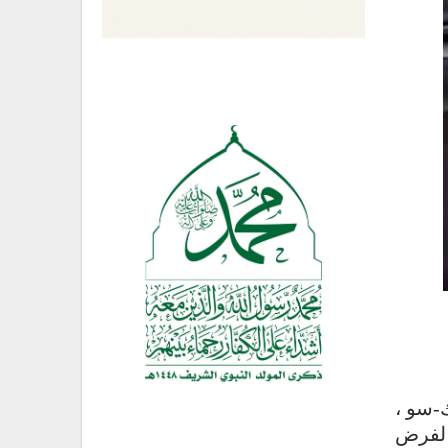
-سو ،
لة لفرض