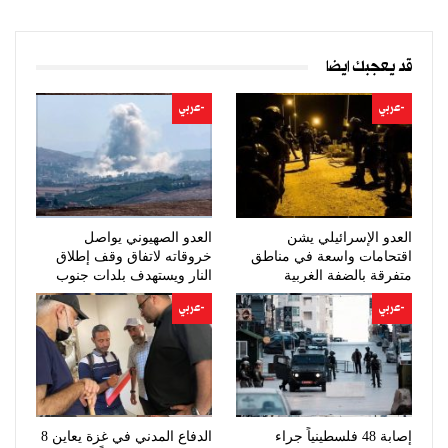
قد يعجبك ايضا
-عربي
-عربي
العدو الإسرائيلي يشن
العدو الصهيوني يواصل
اقتحامات واسعة في مناطق
خروقاته لاتفاق وقف إطلاق
متفرقة بالضفة الغربية
النار ويستهدف بلدات جنوب
لبنان
-عربي
-عربي
إصابة 48 فلسطينياً جراء
الدفاع المدني في غزة يعاين 8