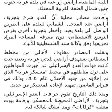
الليلة الماضية، أراضي زراعية في بلدة عرابة جنوب
جنين شمال الضفة الغربية المحتلة.
وأفادت مصادر محلية أنَّ العدو شرع بتجريف
أراضي عند المدخل الشمالي للبلدة على الطريق
الواصل الى بلدة يعبد، وأخطر بتجريف أخرى بغرض
التوسع الاستيطاني، دون معرفة المساحة المراد
تجريفها وفق وكالة سند الفلسطينية للأنباء.
ونقلت المصادر مخاوف الأهالي من مخطط
استيطاني يستهدف أراضي بلدتي عرابة ويعبد، حيث
كانت قوات العدو الإسرائيلي قد أجبرت المواطنين
على ترك مناطقهم في محيط “معسكر عرابة” الذي
تم إخلاؤه من جنود الاحتلال عام 2005، وذلك في
فبراير الماضي، تمهيدا لإعادة المعسكر من جديد.
ومنذ ذلك التاريخ تقوم جرافات العدو الإسرائيلي،
بتجريف الأراضي المحيطة بالمعسكر، وإقامة بيوت
متنقلة “كرفانات”، ومد أسلاك شائكة فيه.