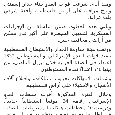
ومنذ أيام، شرعت قوات العدو ببناء جدار إسمنتي
وبرج مراقبة على أراض فلسطينية واقعة شرقي
بلدة عرابة.
وتأتي هذه الخطوة، ضمن سلسلة من الإجراءات
العسكرية، لتسهيل السيطرة على أكبر قدر ممكن
من أراضي محافظة جنين.
ووثقت هيئة مقاومة الجدار والاستيطان الفلسطينية
تنفيذ قوات العدو الإسرائيلي والمستوطنين 1637
اعتداء في الضفة الغربية خلال أبريل الماضي، من
بينها 540 اعتداءً نفذه المستوطنون.
وشملت الانتهاكات تخريب ممتلكات، واقتلاع آلاف
الأشجار، والاستيلاء على أراضٍ فلسطينية.
وخلال الفترة المذكورة أقرت سلطات العدو
الإسرائيلي إقامة 34 موقعاً استيطانياً جديداً،
ودرست 10 مخططات هيكلية للمستوطنات بالضفة،
في إطار ما وصفه بتصعيد منظم يهدف إلى فرض