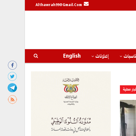
Althawrah99@gmail.com
اسبات
إعلانات
English
بار محلية