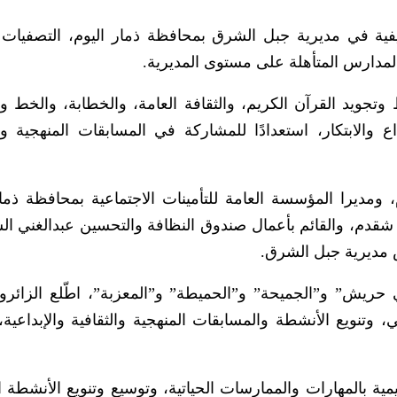
يفية في مديرية جبل الشرق بمحافظة ذمار اليوم، التصفيات ال
 المدارس المتأهلة على مستوى المديرية.
وتجويد القرآن الكريم، والثقافة العامة، والخطابة، والخط و
ع والابتكار، استعدادًا للمشاركة في المسابقات المنهجية وال
ديرا المؤسسة العامة للتأمينات الاجتماعية بمحافظة ذما
ي شقدم، والقائم بأعمال صندوق النظافة والتحسين عبدالغني ال
 مديرية جبل الشرق.
حريش” و”الجميحة” و”الحميطة” و”المعزبة”، اطّلع الزائر
وتنويع الأنشطة والمسابقات المنهجية والثقافية والإبداعية، 
ية بالمهارات والممارسات الحياتية، وتوسيع وتنويع الأنشطة ا