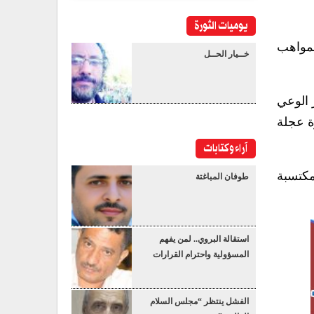
يوميات الثورة
لمواهب
خــيار الحــل
 الوعي
ة عجلة
آراء وكتابات
مكتسبة
طوفان المباغتة
استقالة البروي.. لمن يفهم
المسؤولية واحترام القرارات
الفشل ينتظر “مجلس السلام