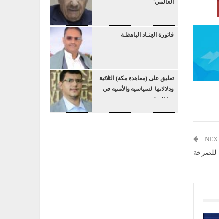
العالمي”
فاتورة العِنـاد الباهظـة
تعليق على (معاهدة مكة) الثلاثية
ودلالاتها السياسية والأمنية في
هذا التوقيت
NEX
ة للصرخة