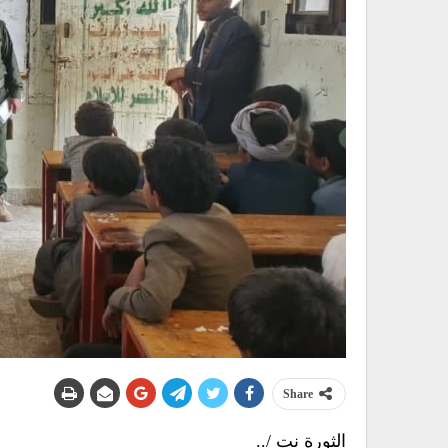
Share
الثورة نت /..