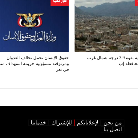
اخبار محلية
هزّة أرضية بقوة 3.9 درجة شمال غرب
حقوق الإنسان تحمل تحالف العدوان
محافظة إب
ومرتزقته مسؤولية جريمة استهداف من
في تعز
من نحن
لإعلاناتكم
للإشتراك
خدماتنا
اتصل بنا