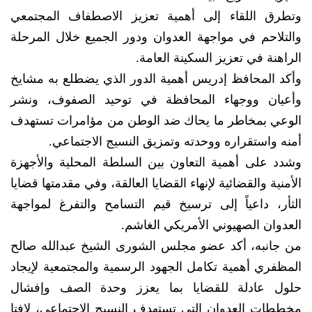
وتطرق اللقاء إلى أهمية تعزيز الاصطفاف المجتمعي
والتلاحم في مواجهة العدوان ودور الجميع خلال المرحلة
الراهنة في تعزيز السكينة العامة.
وأكد المحافظ إدريس أهمية الدور الذي يضطلع به مشايخ
وأعيان ووجهاء المحافظة في توحيد الصفوف، ونشر
الوعي بمخاطر ما يحاك ضد الوطن من مؤامرات تستهدف
أمنه واستقراره ووحدته وتمزيق النسيج الاجتماعي.
وشدد على أهمية التعاون بين السلطة المحلية والأجهزة
الأمنية والقضائية لإنهاء القضايا العالقة، وفي مقدمتها قضايا
الثأر، داعياً إلى ترسيخ قيم التسامح والتفرغ لمواجهة
العدوان الصهيوني الأمريكي الغاشم.
من جانبه، أكد عضو مجلس الشورى الشيخ عبدالله صالح
المظفري أهمية تكامل الجهود الرسمية والمجتمعية لإيجاد
حلول عادلة للقضايا بما يعزز وحدة الصف وإفشال
مخططات العدوان التي تستهدف النسيج الاجتماعي، لافتا