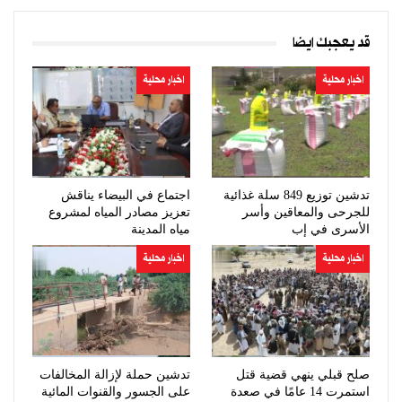
قد يعجبك ايضا
اخبار محلية
اخبار محلية
تدشين توزيع 849 سلة غذائية
اجتماع في البيضاء يناقش
للجرحى والمعاقين وأسر
تعزيز مصادر المياه لمشروع
الأسرى في إب
مياه المدينة
اخبار محلية
اخبار محلية
صلح قبلي ينهي قضية قتل
تدشين حملة لإزالة المخالفات
استمرت 14 عامًا في صعدة
على الجسور والقنوات المائية