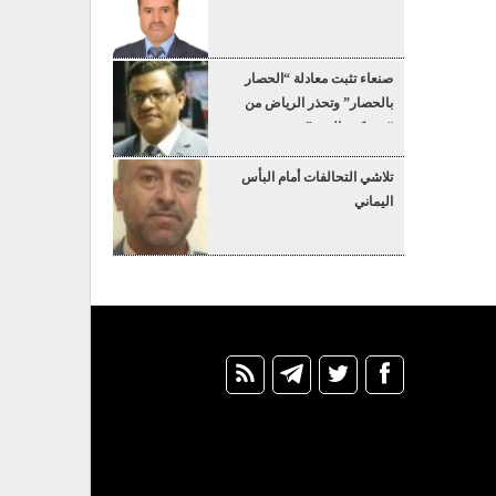
صنعاء تثبت معادلة “الحصار
بالحصار” وتحذر الرياض من
“عسكرة البحر”
تلاشي التحالفات أمام البأس
اليماني