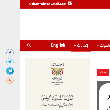
Althawrah99@gmail.com
اسبات
إعلانات
English
محاكم