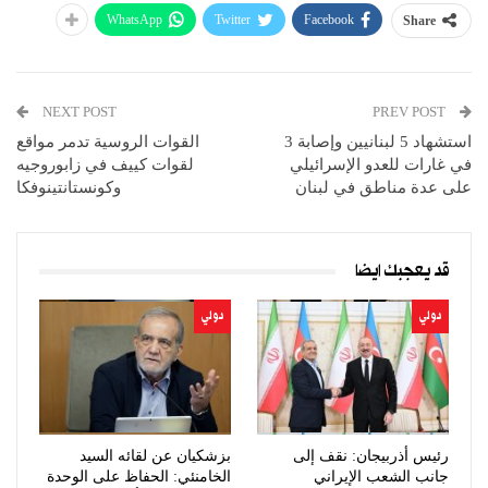
WhatsApp
Twitter
Facebook
Share
NEXT POST
PREV POST
استشهاد 5 لبنانيين وإصابة 3
القوات الروسية تدمر مواقع
في غارات للعدو الإسرائيلي
لقوات كييف في زابوروجيه
على عدة مناطق في لبنان
وكونستانتينوفكا
قد يعجبك ايضا
دولي
دولي
رئيس أذربيجان: نقف إلى
بزشكيان عن لقائه السيد
جانب الشعب الإيراني
الخامنئي: الحفاظ على الوحدة