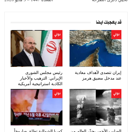
قد يعجبك ايضا
دولي
دولي
إيران تتصدى لأهداف معادية
رئيس مجلس الشورى
عند مدخل مضيق هرمز
الإيراني: الترهيب والأخبار
الكاذبة استراتيجية أمريكية
فاشلة
دولي
دولي
الصليب الأحمر يحذّر العالم من
كوريا الشمالية تطلق صاروخاً