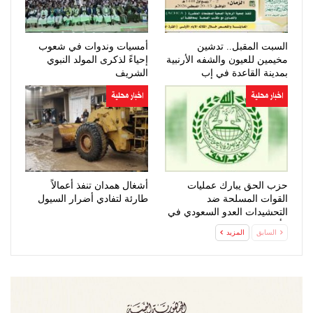
السبت المقبل.. تدشين
أمسيات وندوات في شعوب
مخيمين للعيون والشفه الأرنبية
إحياءً لذكرى المولد النبوي
بمدينة القاعدة في إب
الشريف
اخبار محلية
اخبار محلية
حزب الحق يبارك عمليات
أشغال همدان تنفذ أعمالاً
القوات المسلحة ضد
طارئة لتفادي أضرار السيول
التحشيدات العدو السعودي في
مأرب وحضرموت
السابق
المزيد