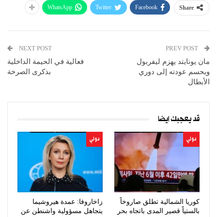
WhatsApp
Twitter
Facebook
Share
NEXT POST
PREV POST
مان يونايتد يهزم ليفربول
فعالية في الحيمة الداخلية
ويحسم عودته إلى دوري
بذكرى الصرخة
الأبطال
قد يعجبك ايضا
دولي
دولي
كوريا الشمالية تطلق صاروخاً
زاخاروفا: عمدة هيروشيما
بالستياً قصير المدى باتجاه بحر
يتجاهل مسؤولية واشنطن عن