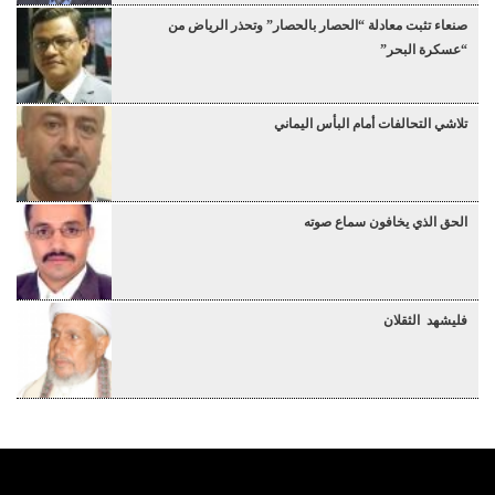
صنعاء تثبت معادلة “الحصار بالحصار” وتحذر الرياض من
“عسكرة البحر”
تلاشي التحالفات أمام البأس اليماني
الحق الذي يخافون سماع صوته
فليشهد الثقلان