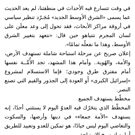
​في وقت تتسارع فيه الأحداث في منطقتنا، لم يعد الحديث
عما يسمى «الشرق الأوسط الجديد» مُجَـرّد تنظير سياسي
في أروقة مراكز الأبحاث، فقد تحول إلى وعد معلَن على
لسان المجرم نتنياهو حين قال: «نتعهد بتغيير الشرق
الأوسط، وهذا ما نفعلُه تمامًا».
إعلان صريح عن مرحلة استباحة شاملة تستهدف الأرض،
والأمة، والهُوية.. و​أمام هذا المشهد، تجد الأُمَّــة نفسها
أمام مفترق طرق وجودي؛ فإما الاستسلام لمشروع
«إسرائيل الكبرى» أَو العودة إلى الجذور والقيم التي تصنع
النصر.
​مخطّط يستهدف الجميع
​المخطّط الذي يتحَرّك فيه العدوّ اليوم لا يستثني أحدًا، إنه
يستهدف «الأمة جمعاء» في دينها وأرضها، والسكوت
والتغاضي اليوم ليس حيادًا، هو تمكين للعدو وتعبيد للطريق
أمامه لترسيخ الاستباحة.