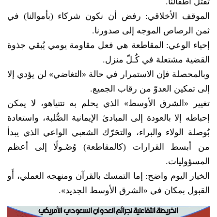
تقتل أطفالنا.
​الموقف الأخلاقي: رفض أن نكون شركاء (بأموالنا) في
ثمن الرصاص الموجه إلى صدورنا.
​إحياء الوعي: المقاطعة هي فعل مقاومة يومي يُبقي جذوة
القضية مشتعلة في كُـلّ منزل.
وبالمحصلة فإن الاستمرار في حالة «التغاضي» لن يؤدي إلا
إلى تمكين العدوّ من رقاب الجميع.
تغيير «الشرق الأوسط» الذي يحلم به نتنياهو، لا يمكن
إحباطه إلا بالعودة إلى المبادئ الإيمانية الصُّلبة، واستعادة
بُوصلة الولاء والبراء، والتحَرّك الشعبي الواعي الذي يبدأ
من أبسط القرارات (كالمقاطعة) وُصُـولًا إلى أعظم
المسؤوليات.
​الخيار اليوم واضح: إما التمسك بالقرآن ومنهجه العملي، أَو
القبول بمكان في «الشرق الأوسط الجديد».