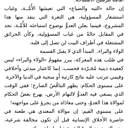
إن حالة «التيه والضياع» التي تعيشها الأُمَّــة، وغياب
استشعار المسؤولية، هي الثغرة التي ينفذ منها هذا
المشروع، فبينما يعلن العدوُّ بوضوح استباحتَه للأُمَّـة، نجد
في المقابل حالةً من غياب المسؤولية، وكأن الحرائق
المشتعلة في أطراف البيت لن تصل إلى قلبه.
الولاء والبراء.. المبدأ الذي لا يقبل القسمة
​​في صُلب هذه المعركة، يبرز مفهومُ «الولاء والبراء» ليس
كعقيدة دينية مُجَـرّدة فحسب، إنما كاعتبار مبدئي وأخلاقي
وقيمي تترتب عليه نتائج كارثية أَو منجية في الدنيا والآخرة.
​على مستوى الحكام: يظهر التناقُضُ الصارخ؛ ففي الوقت
الذي يسعى فيه العدوُّ لالتهام الأرض، يهرع بعضُ الحكام
لموالاة هذا العدوّ، وحتى معادَاة من يجرؤ على مواجهته!
​على مستوى القيم: إن موالاة المعتدي هي طعنة في
خاصرة الأخلاق الإنسانية قبل أن تكون مخالفة شرعية،