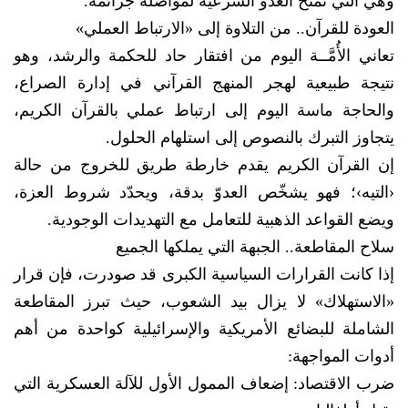
وهي التي تمنح العدوّ الشرعية لمواصلة جرائمه.
​العودة للقرآن.. من التلاوة إلى «الارتباط العملي»
​تعاني الأُمَّــة اليوم من افتقار حاد للحكمة والرشد، وهو
نتيجة طبيعية لهجر المنهج القرآني في إدارة الصراع،
والحاجة ماسة اليوم إلى ارتباط عملي بالقرآن الكريم،
يتجاوز التبرك بالنصوص إلى استلهام الحلول.
​إن القرآن الكريم يقدم خارطة طريق للخروج من حالة
‹التيه›؛ فهو يشخّص العدوّ بدقة، ويحدّد شروط العزة،
ويضع القواعد الذهبية للتعامل مع التهديدات الوجودية.
​سلاح المقاطعة.. الجبهة التي يملكها الجميع
​إذا كانت القرارات السياسية الكبرى قد صودرت، فإن قرار
«الاستهلاك» لا يزال بيد الشعوب، حيث تبرز المقاطعة
الشاملة للبضائع الأمريكية والإسرائيلية كواحدة من أهم
أدوات المواجهة:
​ضرب الاقتصاد: إضعاف الممول الأول للآلة العسكرية التي