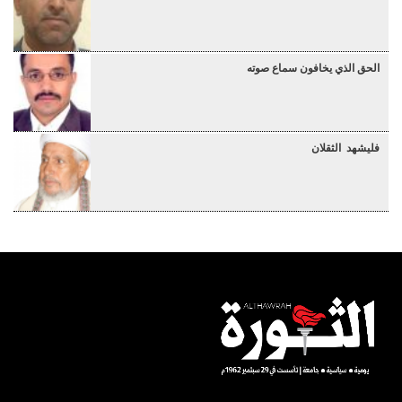
الحق الذي يخافون سماع صوته
فليشهد الثقلان