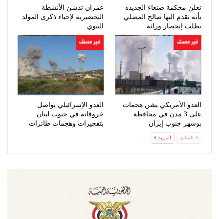
تعلن محكمة صنعاء الجديده
عمران تدشن الأنشطة
بأنه تقدم اليها صالح المصلي
التحضيرية لإحياء ذكرى المولد
بطلب إنحصار وراثة
النبوي
غير مصنف
غير مصنف
العدو الأمريكي يشن هجمات
العدو الإسرائيلي يواصل
على 3 مدن في محافظة
خروقاته في جنوب لبنان
بوشهر جنوب إيران
بتفجيرات وهجمات طائرات
مسيّرة
السابق
المزيد