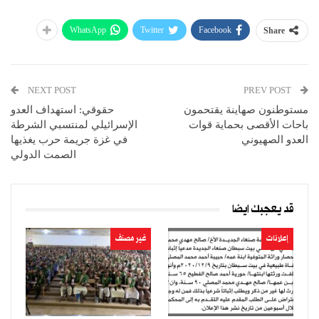
WhatsApp
Twitter
Facebook
Share
NEXT POST
PREV POST
مستوطنون صهاينة يقتحمون
حقوقي: استهداف العدو
باحات الأقصى بحماية قوات
الإسرائيلي لمنتسبي الشرطة
العدو الصهيوني
في غزة جريمة حرب يغذيها
الصمت الدولي
قد يعجبك ايضا
إعلانات
غير مصنف