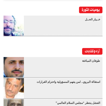
يوميات الثورة
خــيار الحــل
آراء وكتابات
طوفان المباغتة
استقالة البروي.. لمن يفهم المسؤولية واحترام القرارات
الفشل ينتظر “مجلس السلام العالمي”