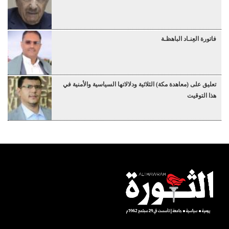
فاتورة العِنـاد الباهظـة
تعليق على (معاهدة مكة) الثلاثية ودلالاتها السياسية والأمنية في
هذا التوقيت