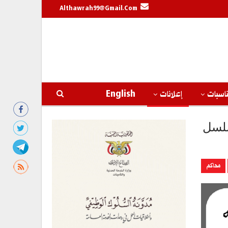
Althawrah99@gmail.com
اسبات
إعلانات
English
سلسل
محاكم