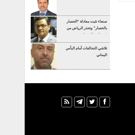
صنعاء تثبت معادلة “الحصار
بالحصار” وتحذر الرياض من
“عسكرة البحر”
تلاشي التحالفات أمام البأس
اليماني