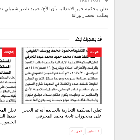
PREV POST
تعلن محكمة خمر الابتدائية بأن الأخ/ حميد ناصر شميلي تقد
بطلب انحصار وراثة
قد يعجبك ايضا
إعلانات
إعلانات
تعلن المحكمة التجارية بالحديده أنه تم الحجز
تعلن الم
على محجوزات تابعة محمد المحرقي
ضدها الشر
الحضور…
السابق
المزيد