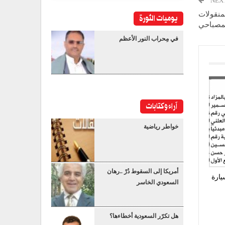
NEX
لمنقولات
يوميات الثورة
لمصباحي
في مِحراب النور الأعظم
آراء وكتابات
خواطر رياضية
أمريكا إلى السقوط دُرْ ..رهان
يارة
السعودي الخاسر
هل تكرّر السعودية أخطاءها؟