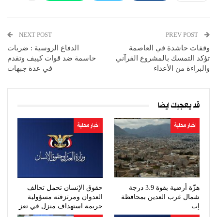
NEXT POST
PREV POST
وقفات حاشدة في العاصمة
الدفاع الروسية : ضربات
تؤكد التمسك بالمشروع القرآني
حاسمة ضد قوات كييف وتقدم
والبراءة من الأعداء
في عدة جبهات
قد يعجبك ايضا
اخبار محلية
اخبار محلية
هزّة أرضية بقوة 3.9 درجة
حقوق الإنسان تحمل تحالف
شمال غرب العدين بمحافظة
العدوان ومرتزقته مسؤولية
إب
جريمة استهداف منزل في تعز