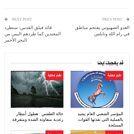
NEXT POST
PREV POST
العدو الصهيوني يقتحم مناطق
قائد فيلق القدس: سنطرد
في رام الله ونابلس
المعتدين كما طردهم اليمن من
البحر الأحمر
قد يعجبك ايضا
اخبار محلية
اخبار محلية
المؤتمر الشعبي العام يشيد
حالة الطقس : هطول أمطار
بالعملية التي نفذتها القوات
رعدية متفاوتة الشدة ومتفرقة
المسلحة