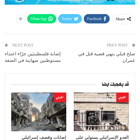
WhatsApp
Twitter
Facebook
Share
NEXT POST
PREV POST
صلح قبلي ينهي قضية قتل في
إصابة فلسطينيَين جرّاء اعتداء
عمران
مستوطنين صهاينة في الضفة
قد يعجبك ايضا
-عربي
-عربي
العدو الإسرائيلي يستولي على
إصابات وقصف إسرائيلي