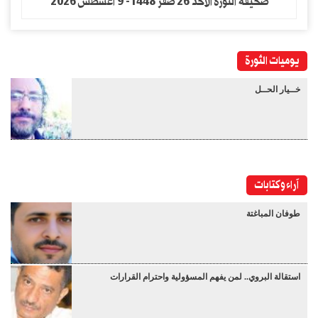
صحيفة الثورة الاحد 26 صفر 1448- 9 اغسطس 2026
يوميات الثورة
خــيار الحــل
آراء وكتابات
طوفان المباغتة
استقالة البروي.. لمن يفهم المسؤولية واحترام القرارات