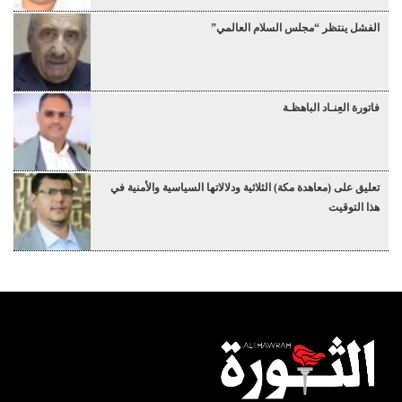
الفشل ينتظر “مجلس السلام العالمي”
فاتورة العِنـاد الباهظـة
تعليق على (معاهدة مكة) الثلاثية ودلالاتها السياسية والأمنية في
هذا التوقيت