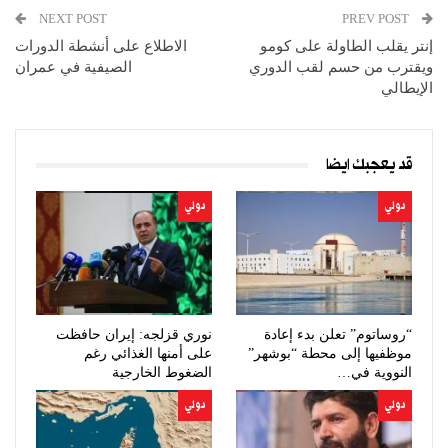
NEXT POST
PREV POST
إنتر يقلب الطاولة على كومو
الاطلاع على أنشطة الدورات
ويقترب من حسم لقب الدوري
الصيفية في عمران
الإيطالي
قد يعجبك ايضا
دولي
دولي
“روساتوم” تعلن بدء إعادة
نوري قزلجه: إيران حافظت
موظفيها إلى محطة “بوشهر”
على أمنها الغذائي رغم
النووية في…
الضغوط الخارجية
دولي
دولي