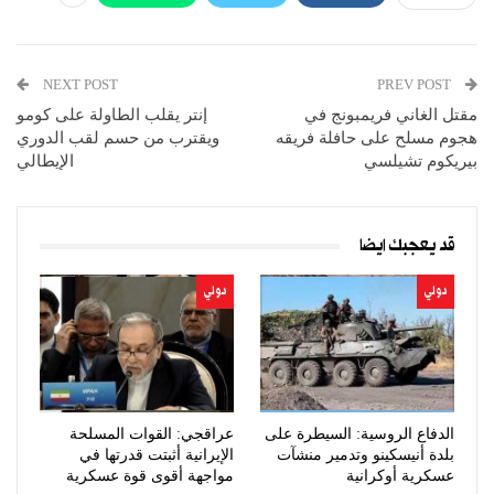
NEXT POST
PREV POST
مقتل الغاني فريمبونج في
إنتر يقلب الطاولة على كومو
هجوم مسلح على حافلة فريقه
ويقترب من حسم لقب الدوري
بيريكوم تشيلسي
الإيطالي
قد يعجبك ايضا
دولي
دولي
الدفاع الروسية: السيطرة على
عراقجي: القوات المسلحة
بلدة أنيسكينو وتدمير منشآت
الإيرانية أثبتت قدرتها في
عسكرية أوكرانية
مواجهة أقوى قوة عسكرية