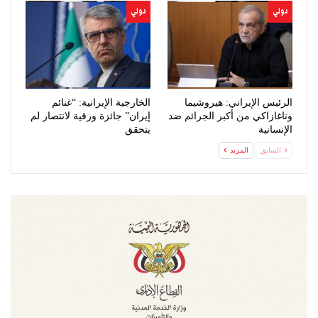
بالعالم
دولي
دولي
الرئيس الإيراني: هيروشيما
الخارجية الإيرانية: “غنائم
وناغازاكي من أكبر الجرائم ضد
إيران” جائزة ورقية لانتصار لم
الإنسانية
يتحقق
السابق
المزيد