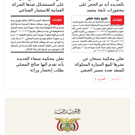
بالحديده أنه تم الحجز على
على المستشكل ضدها الشركة
محجوزات تابعة محمد
العمانية للاستثمار الصناعي
المحرقي
الحضور…
إعلانات
إعلانات
تعلن محكمة سنحان عن
تعلن محكمة صنعاء الجديده
نشرها للبيع السيارة المملوكة
بأنه تقدم اليها صالح المصلي
للمنفذ ضده سمير الجبعي
بطلب إنحصار وراثة
السابق
المزيد