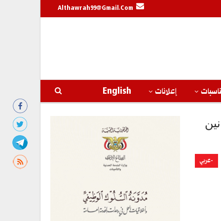
Althawrah99@gmail.com
اسبات
إعلانات
English
نين
-عربي