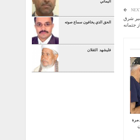
اليماني
NEX
ير شرق
الحق الذي يخافون سماع صوته
 جثمانه
فليشهد الثقلان
8 منازل مدمرة
اً من