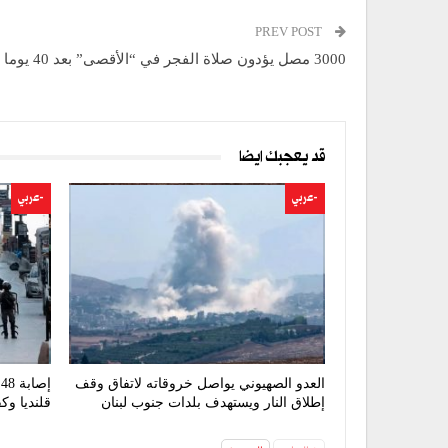
PREV POST
3000 مصل يؤدون صلاة الفجر في “الأقصى” بعد 40 يوما من إغلاقه
قد يعجبك ايضا
-عربي
-عربي
العدو الصهيوني يواصل خروقاته لاتفاق وقف
إ
إطلاق النار ويستهدف بلدات جنوب لبنان
قلنديا و