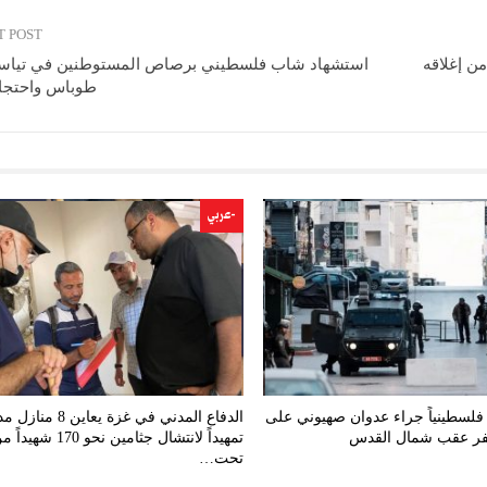
T POST
استشهاد شاب فلسطيني برصاص المستوطنين في تياس
طوباس واحتجاز
-عربي
صابة 48 فلسطينياً جراء عدوان صهيوني على
الدفاع المدني في غزة يعاين 
كفر عقب شمال القدس
تمهيداً لانتشال جثامين نحو 170 شهيد
تحت…