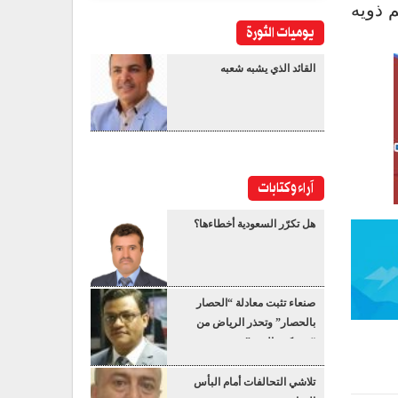
م ذويه
يوميات الثورة
القائد الذي يشبه شعبه
آراء وكتابات
هل تكرّر السعودية أخطاءها؟
صنعاء تثبت معادلة “الحصار
بالحصار” وتحذر الرياض من
“عسكرة البحر”
تلاشي التحالفات أمام البأس