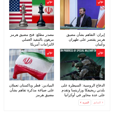
دولي
دولي
إيران: التفاهم بشأن مضيق
مصدر مطلع: فتح مضيق هرمز
هرمز يقتصر على طهران
مرهون بالتنفيذ العملي
وعُمان
لالتزامات أمريكا
دولي
دولي
الدفاع الروسية: السيطرة على
الميادين: قطر وباكستان تعملان
بلدتي ريجيفكا وزاريتسا وتقدم
على صياغة مذكرة تفاهم بشأن
على عدة محاور في أوكرانيا
مضيق هرمز
السابق
المزيد