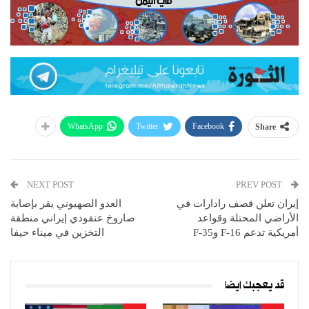
WhatsApp
Twitter
Facebook
Share
NEXT POST
PREV POST
إيران تعلن قصف رادارات في
العدو الصهيوني يقر بإصابة
الأراضي المحتلة وقواعد
صاروخ عنقودي إيراني منطقة
أمريكية تدعم F-16 وF-35
التخزين في ميناء حيفا
قد يعجبك ايضا