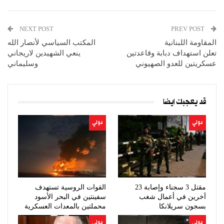
NEXT POST
PREV POST
المقاومة اللبنانية
المكتب السياسي لأنصار الله
تعلن استهداف دبابة وقاعدتين
ينعي الشهيدين لاريجاني
عسكريتين للعدو الصهيوني
وسليماني
قد يعجبك ايضا
دولي
دولي
مقتل 3 سجناء وإصابة 23
القوات الروسية تستهدف
آخرين في أعمال شغب
سفينتين في البحر الأسود
بسجون سريلانكا
محملتين بالمعدات العسكرية
دولي
دولي