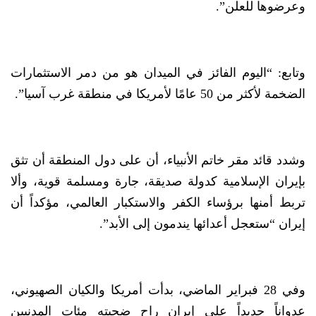
وعرضوها للعلن”.
وتابع: “اليوم الفائز في الميدان هو من دمر الاستثمارات
الضخمة لأكثر من 50 عامًا لأمريكا في منطقة غرب آسيا”.
وشدد قائد مقر خاتم الأنبياء، أن على دول المنطقة أن تثق
بإيران الإسلامية كدولة صديقة، جارة ومسلمة قوية، وألا
تربط أمنها برؤساء الكفر والاستكبار العالمي، مؤكداً أن
إيران “ستعجل أعدائها يندمون إلى الأبد”.
وفي 28 فبراير الماضي، بدأت أمريكا والكيان الصهيوني،
عدواناً جديداً على إيران راح ضحيته مئات المدنيين