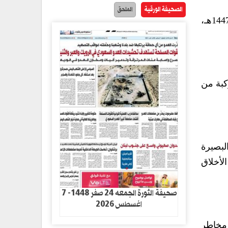
الصحيفة الورقية
الملحق
نظمّت التعبئة ومدرسة جيل القرآن بمديرية الوحدة في أمانة العاصمة اليوم، حفلًا ختاميًا للعام الدراسي 1447هـ،
كبة من
لبصيرة
لأخلاق
صحيفة الثورة الجمعه 24 صفر 1448- 7
اغسطس 2026
 مخاطر