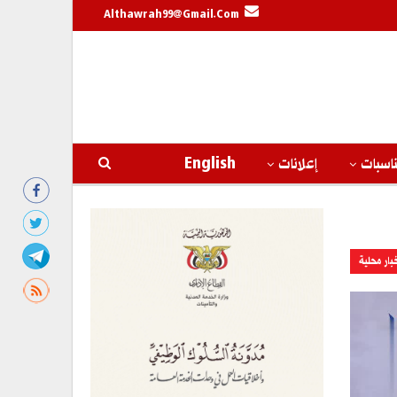
Althawrah99@gmail.com
اسبات
إعلانات
English
بار محلية