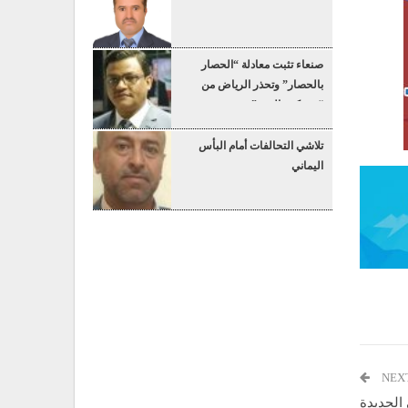
صنعاء تثبت معادلة “الحصار
بالحصار” وتحذر الرياض من
“عسكرة البحر”
تلاشي التحالفات أمام البأس
اليماني
NEX
الحديدة