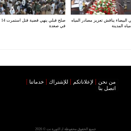
 البيضاء يناقش تعزيز مصادر المياه
صلح قب
اه المدينة
في صعدة
من نحن
لإعلاناتكم
للإشتراك
خدماتنا
اتصل بنا
جميع الحقوق محفوظة لـ الثورة نت © 2026