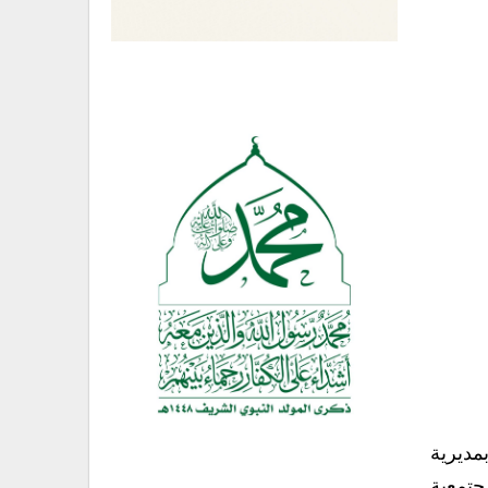
مديرية
جتمعية