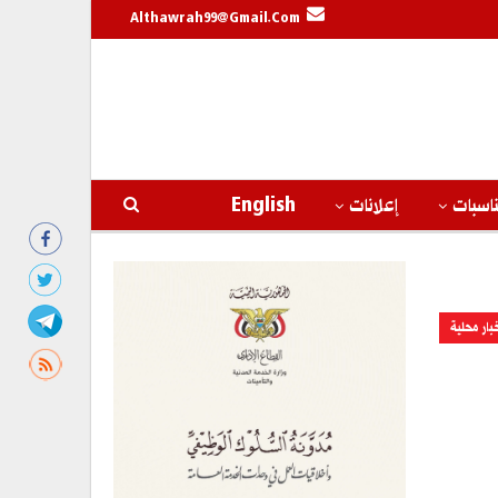
Althawrah99@gmail.com
اسبات
إعلانات
English
بار محلية