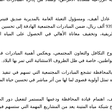
ادل أهيف، ومسؤول التعبئة العامة بالمديرية صديق فتين
مكونات المشروع الذي بلغت تكلفته 21 مليوناً و939 ألف ريال، ضمن المبادرات المجتمعية الهادفة إلى 
ريفية، وتخفيف معاناة الأهالي في الحصول على المياه ا
 التكافل والتعاون المجتمعي، ويعكس أهمية المبادرات في
طنين، خاصة في ظل الظروف الاستثنائية التي تمر بها البلاد.
المحافظة تشجع المبادرات المجتمعية التي تسهم في تنفيذ 
ه تمثل أولوية قصوى لما لها من أثر مباشر في تحسين حياة الم
ف، اهتمام قيادة المحافظة ودعمها المستمر لتفعيل دور ال
وع شبكة مياه المتينة يعد من المشاريع المهمة التي ستسهم في