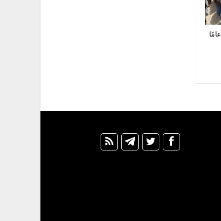
لي ينهي قضية قتل استمرت 14 عامًا