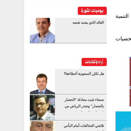
يوميات الثورة
لتنمية
القائد الذي يشبه شعبه
خصيات
آراء وكتابات
هل تكرّر السعودية أخطاءها؟
صنعاء تثبت معادلة “الحصار
بالحصار” وتحذر الرياض من
“عسكرة البحر”
تلاشي التحالفات أمام البأس