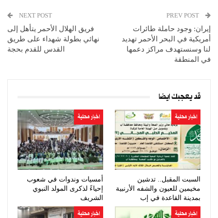
NEXT POST
PREV POST
إيران: وجود حاملة طائرات
فريق الهلال الأحمر يتأهل إلى
أمريكية في البحر الأحمر تهديد
نهائي بطولة شهداء على طريق
لنا وسنستهدف مراكز دعمها
القدس للقدم بحجة
في المنطقة
قد يعجبك ايضا
اخبار محلية
اخبار محلية
السبت المقبل.. تدشين
أمسيات وندوات في شعوب
مخيمين للعيون والشفه الأرنبية
إحياءً لذكرى المولد النبوي
بمدينة القاعدة في إب
الشريف
اخبار محلية
اخبار محلية