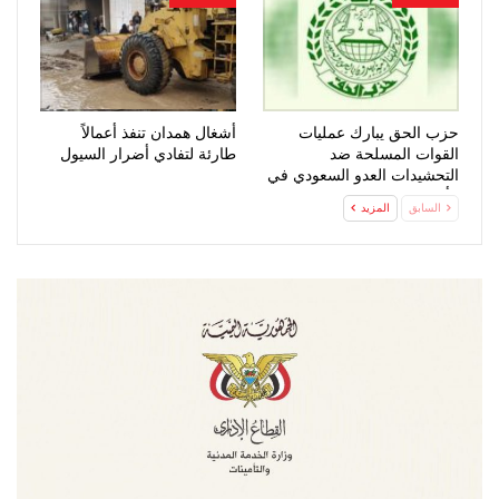
حزب الحق يبارك عمليات
أشغال همدان تنفذ أعمالاً
القوات المسلحة ضد
طارئة لتفادي أضرار السيول
التحشيدات العدو السعودي في
مأرب وحضرموت
السابق
المزيد