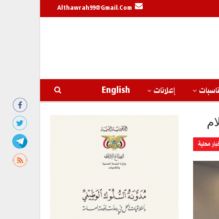
Althawrah99@gmail.com
اسبات
إعلانات
English
ام
بار محلية