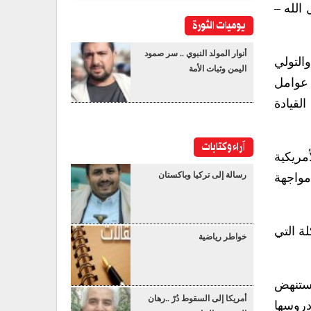
الله –
يوميات الثورة
أنوار المولد النبوي .. سر صمود
التولي
اليمن وثبات الأمة
 عوامل
لقيادة
آراء وكتابات
مريكية
رسالة إلى تركيا وباكستان
مواجهة
ة التي
خواطر رياضية
تستنهض
أمريكا إلى السقوط دُرْ ..رهان
دروسها