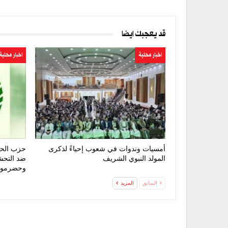
قد يعجبك ايضا
اخبار محلية
اخبار محلية
أمسيات وندوات في شعوب إحياءً لذكرى
حزب الحق
المولد النبوي الشريف
ضد التحش
وحضرمو
السابق
المزيد