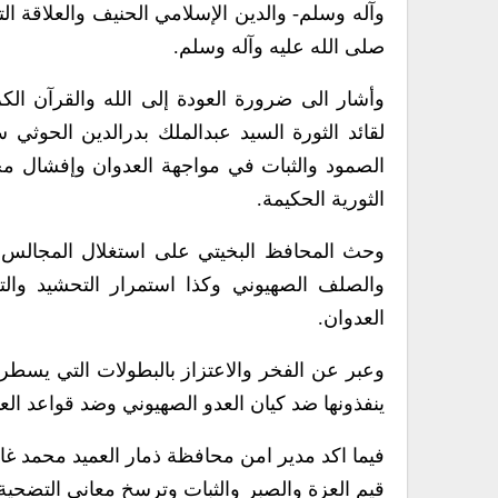
وآله وسلم- والدين الإسلامي الحنيف والعلاقة ال
صلى الله عليه وآله وسلم.
وأشار الى ضرورة العودة إلى الله والقرآن الك
لقائد الثورة السيد عبدالملك بدرالدين الحوثي
الصمود والثبات في مواجهة العدوان وإفشال مخطط
الثورية الحكيمة.
وحث المحافظ البخيتي على استغلال المجالس ا
والصلف الصهيوني وكذا استمرار التحشيد وال
العدوان.
وعبر عن الفخر والاعتزاز بالبطولات التي يسطر
ينفذونها ضد كيان العدو الصهيوني وضد قواعد الع
فيما اكد مدير امن محافظة ذمار العميد محمد غ
قيم العزة والصبر والثبات وترسخ معاني التضحية 