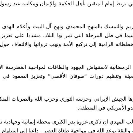
تي تربط إمام المتقين بأهل الحكمة والإيمان ومكانته عند رسول 
ريم والتمسك بالمنهج المحمدي ونهج آل البيت وأعلام الهدى و
 سيما في ظل المرحلة التي تمر بها البلاد. مشددا على تعزيز
اته الرامية إلى تركيع الأمة ونهب ثرواتها والالتفاف حول ا
لرمضانية لاستنهاض الجهود والطاقات لمواجهة الغطرسة الأ
تعبئة وتنظيم دورات “طوفان الأقصى” وتعزيز الصمود في 
ها الجيش الإيراني وحرسه الثوري وحزب الله والضربات المنكل
دو الأمريكي في المنطقة.
الب المهدي ان ذكرى غزوة بدر الكبرى محطة إيمانية وجهادية 
والثقة بوعد الله في مواجهة طغاة العصر . داعيا إلى استلهام 