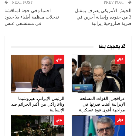
NEXT POST
PREV POST
الجيش الأمريكي يعترف بمقتل
اجتماع في حجة لمناقشة
3 من جنوده وإصابة آخرين في
تدخلات منظمة أطباء بلا حدود
ضربة صاروخية إيرانية
في مستشفى عبس
قد يعجبك ايضا
دولي
دولي
عراقجي: القوات المسلحة
الرئيس الإيراني: هيروشيما
الإيرانية أثبتت قدرتها في
وناغازاكي من أكبر الجرائم ضد
مواجهة أقوى قوة عسكرية
الإنسانية
بالعالم
دولي
دولي