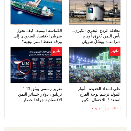
معادلة الردع البحري الكبرى..
الكماشة اليمنية: كيف تحول
بأس اليمن يُغرِق أوهام
شريان الاقتصاد السعودي إلى
«ترامب» ويشُلّ شريان
ورقة ضغط استراتيجية؟
النفط…
تقارير
تقارير
على امتداد الحديدة.. أنوار
تقرير رسمي يوثق 1.13
المولد ترسم لوحة الفرح
تريليون دولار خسائر اليمن
استعدادًا للاحتفال الكبير
الاقتصادية جراء الحصار
السعودي
السابق
المزيد