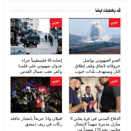
قد يعجبك ايضا
-عربي
-عربي
العدو الصهيوني يواصل
إصابة 48 فلسطينياً جراء
خروقاته لاتفاق وقف إطلاق
عدوان صهيوني على قلنديا
النار ويستهدف بلدات جنوب
وكفر عقب شمال القدس
لبنان
-عربي
-عربي
الدفاع المدني في غزة يعاين 8
قتيلان و14 جريحاً بانفجار حافلة
منازل مدمرة تمهيداً لانتشال
ركاب في ريف دمشق
جثامين نحو 170 شهيداً من