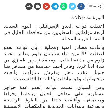
Share
الثورة نت/وكالات
اعتقلت قوات العدو الإسرائيلي ، اليوم السبت،
أربعة مواطنين فلسطينيين من محافظة الخليل في
الضفة الغربية المحتلة.
وأفادت مصادر أمنية ومحلية ، بأن قوات العدو
اعتقلت كلا من: بهاء سليمان زلوم وعامر محمد
زلوم من مدينة الخليل، ومحمد تيسير طميزي من
بلدة اذنا غربا، وفايز احمد حمامدة من مسافر يطا
جنوبا، عقب دهم وتفتيش منازلهم، والعبث
بمحتوياتها ، وفق مانقلت وكالة وفا الفلسطينية .
وفي السياق، نصبت قوات العدو عدة حواجز
عسكرية على مداخل الخليل وبلداتها وقراها
ومخيماتها، وأغلقت عددا من الطرق الرئيسية
والفرعية بالبوابات الحديدية والمكعبات الإسمنتية