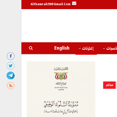
Althawrah99@gmail.com
اسبات
إعلانات
English
محاكم