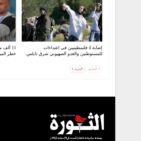
إصابة 4 فلسطينيين في اعتداءات
11 ألف
للمستوطنين والعدو الصهيوني شرق نابلس
خطر المو
السابق
المزيد