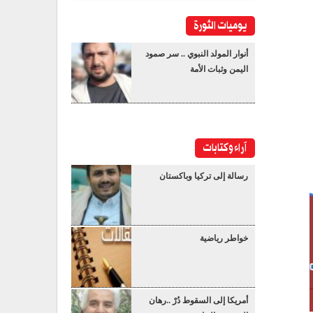
يوميات الثورة
أنوار المولد النبوي .. سر صمود
اليمن وثبات الأمة
آراء وكتابات
رسالة إلى تركيا وباكستان
خواطر رياضية
أمريكا إلى السقوط دُرْ ..رهان