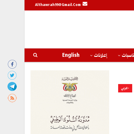
Althawrah99@gmail.com
اسبات
إعلانات
English
-عربي