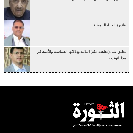
فاتورة العِنـاد الباهظـة
تعليق على (معاهدة مكة) الثلاثية ودلالاتها السياسية والأمنية في
هذا التوقيت