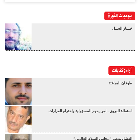
يوميات الثورة
خــيار الحــل
آراء وكتابات
طوفان المباغتة
استقالة البروي.. لمن يفهم المسؤولية واحترام القرارات
الفشل ينتظر “مجلس السلام العالمي”