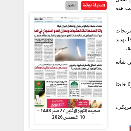
الصحيفة الورقية
الملحق
لت هذه
صريحات
ا تهديد
ة.
ن شأنه
ثًا خاصًا
مريكي،
صحيفة الثورة الاثنين 27 صفر 1448 –
10 اغسطس 2026