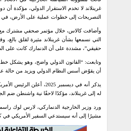
غرينلاند لا تخدم الاستقرار الدولي، مؤكدة أن د
التصريحات إلى خطوات عملية على الأرض، في ظل ق
وأضافت كالاس، خلال مؤتمر صحفي مشترك مع وز
التي نسمعها بشأن غرينلاند مثيرة لقلق بالغ، وقد ب
حقيقي”، مشددة على أن الدنمارك كانت على الدوام
وتابعت: “القانون الدولي واضح، وهو يشكل خط 
أن يقوّض أسس النظام الدولي ويزيد من حالة عدم
يذكر أنه في ديسمبر 2025، أع
له إلى غرينلاند، مؤكدًا لاحقًا نية واشنطن ضم الج
ورد وزير الخارجية الدنماركي، لارس لوك راس
مشيرًا إلى أنه سيستدعي السفير الأمريكي في ك