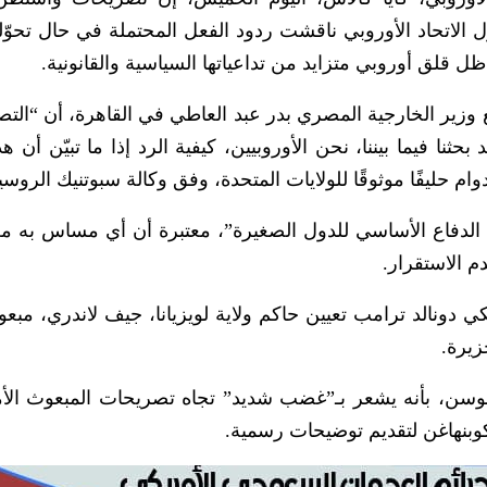
ول الاتحاد الأوروبي ناقشت ردود الفعل المحتملة في حال تحوّ
لق أوروبي متزايد من تداعياتها السياسية والقانونية.
ير الخارجية المصري بدر عبد العاطي في القاهرة، أن “الت
حثنا فيما بيننا، نحن الأوروبيين، كيفية الرد إذا ما تبيّن أن هذ
 حليفًا موثوقًا للولايات المتحدة، وفق وكالة سبوتنيك الروسي
الدفاع الأساسي للدول الصغيرة”، معتبرة أن أي مساس به م
 الاستقرار.
لن الرئيس الأمريكي دونالد ترامب تعيين حاكم ولاية لويزيانا، جيف لاندري، مبعو
زيرة.
موسن، بأنه يشعر بـ”غضب شديد” تجاه تصريحات المبعوث الأ
وبنهاغن لتقديم توضيحات رسمية.