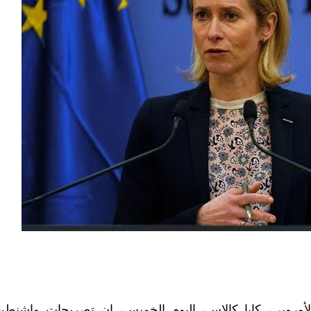
لأوروبي، كايا كالاس، اليوم الخميس، إن تصريحات واشنط