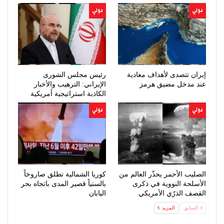
دولي
دولي
إيران تتصدى لأهداف معادية
رئيس مجلس الشورى
عند مدخل مضيق هرمز
الإيراني: الترهيب والأخبار
الكاذبة استراتيجية أمريكية
فاشلة
دولي
دولي
الصليب الأحمر يحذّر العالم من
كوريا الشمالية تطلق صاروخاً
الأسلحة النووية في ذكرى
بالستياً قصير المدى باتجاه بحر
القصف الذرّي الأمريكي
اليابان
لهيروشيما
السابق
المزيد