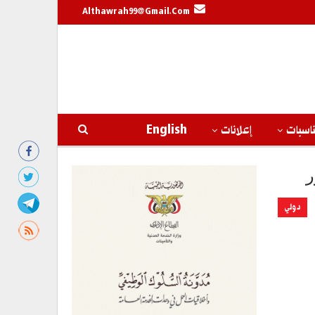
Althawrah99@gmail.com
اسبات
إعلانات
English
ر
دولي