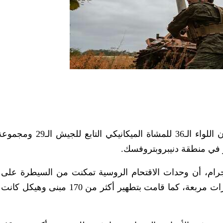
أعلنت وزارة الدفاع الروسية، اليوم الخميس، أن اللواء الـ36 للمش
في منطقة دنيبروبتروفسك.
يجرام، أن وحدات الاقتحام الروسية تمكنت من السيطرة على
دفاعية واسعة للعدو تزيد مساحتها عن 9 كيلومترات مربعة، كما قامت بتطهير أكثر م