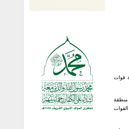
اة الميكانيكي التابع للجيش الـ29 ومجموعة قوات
 منطقة
ن 170 مبنى وهيكل كانت القوات